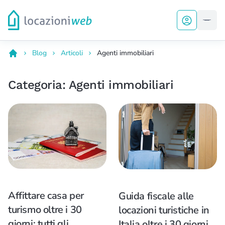
Vai al contenuto
Home page LocazioniWeb
Men
Blog
Articoli
Agenti immobiliari
LocazioniWeb
Categoria:
Agenti immobiliari
Affittare casa per
Guida fiscale alle
turismo oltre i 30
locazioni turistiche in
giorni: tutti gli
Italia oltre i 30 giorni